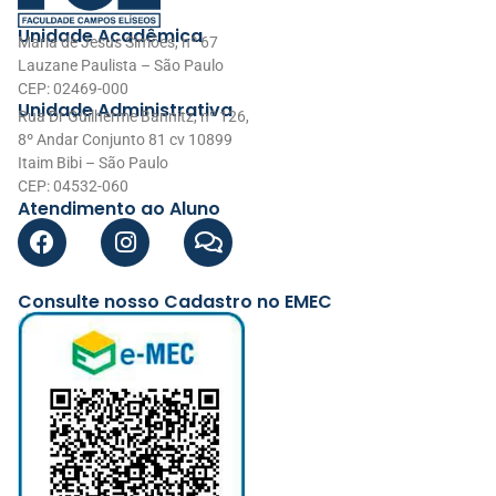
Unidade Acadêmica
Maria de Jesus Simões, nº 67
Lauzane Paulista – São Paulo
CEP: 02469-000
Unidade Administrativa
Rua Dr Guilherme Bannitz, nº 126,
8º Andar Conjunto 81 cv 10899
Itaim Bibi – São Paulo
CEP: 04532-060
Atendimento ao Aluno
Consulte nosso Cadastro no EMEC