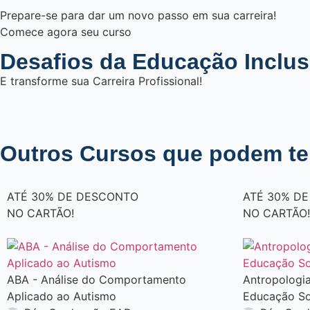
Prepare-se para dar um novo passo em sua carreira!
Comece agora seu curso
Desafios da Educação Inclus
E transforme sua Carreira Profissional!
Outros Cursos que podem te 
A
T
É
3
0
%
D
E
D
E
S
C
O
N
T
O
A
T
É
3
0
%
D
E
N
O
C
A
R
T
Ã
O
!
N
O
C
A
R
T
Ã
O
!
ABA - Análise do Comportamento
Antropologi
Aplicado ao Autismo
Educação So