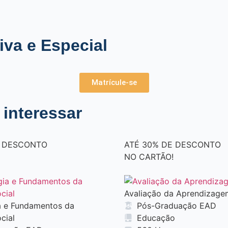
iva e Especial
Matrícule-se
interessar
D
E
S
C
O
N
T
O
A
T
É
3
0
%
D
E
D
E
S
C
O
N
T
O
N
O
C
A
R
T
Ã
O
!
Avaliação da Aprendizage
a e Fundamentos da
Pós-Graduação EAD
cial
Educação