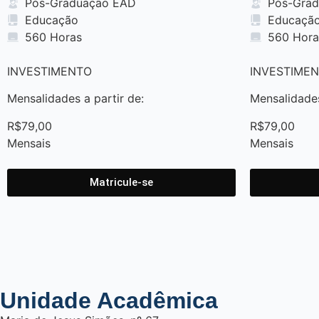
Pós-Graduação EAD
Pós-Gra
Educação
Educaçã
560 Horas
560 Hora
INVESTIMENTO
INVESTIME
Mensalidades a partir de:
Mensalidades
R
$
7
9
,
0
0
R
$
7
9
,
0
0
M
e
n
s
a
i
s
M
e
n
s
a
i
s
Matricule-se
Unidade Acadêmica