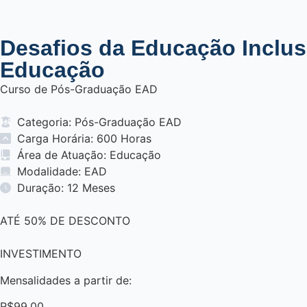
Desafios da Educação Inclus
Educação
Curso de Pós-Graduação EAD
Categoria: Pós-Graduação EAD
Carga Horária: 600 Horas
Área de Atuação: Educação
Modalidade: EAD
Duração: 12 Meses
A
T
É
5
0
%
D
E
D
E
S
C
O
N
T
O
INVESTIMENTO
Mensalidades a partir de:
R
$
9
9
,
0
0