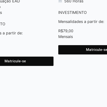
duação EAD
560 Horas
o
s
INVESTIMENTO
Mensalidades a partir de:
NTO
R
$
7
9
,
0
0
 a partir de:
M
e
n
s
a
i
s
Matricule-s
Matricule-se