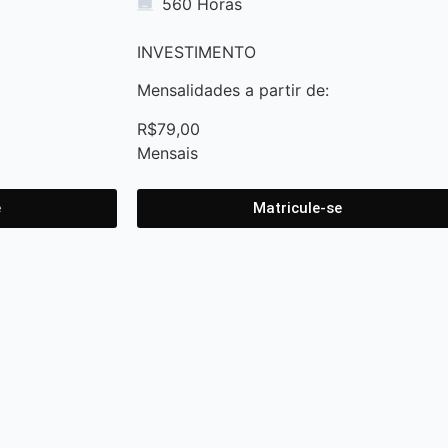
560 Horas
INVESTIMENTO
Mensalidades a partir de:
R
$
7
9
,
0
0
M
e
n
s
a
i
s
e
Matricule-se