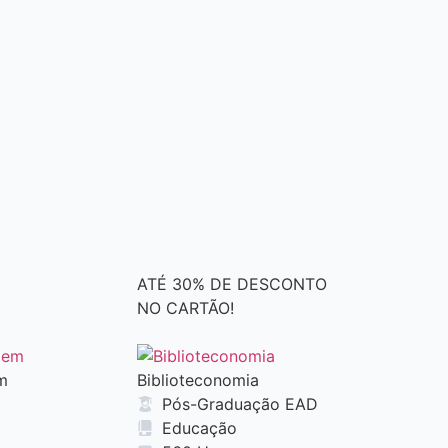
A
T
É
3
0
%
D
E
D
E
S
C
O
N
T
O
N
O
C
A
R
T
Ã
O
!
m
Biblioteconomia
Pós-Graduação EAD
Educação