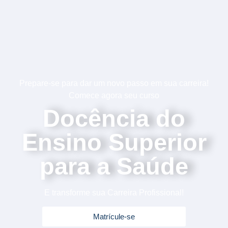
Prepare-se para dar um novo passo em sua carreira!
Comece agora seu curso
Docência do
Ensino Superior
para a Saúde
E transforme sua Carreira Profissional!
Matrícule-se