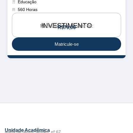
Educação
560 Horas
INVESTIMENTO
Mensalidades a partir de:
R
$
7
9
,
0
0
Matricule-se
Unidade Acadêmica
Maria de Jesus Simões, nº 67