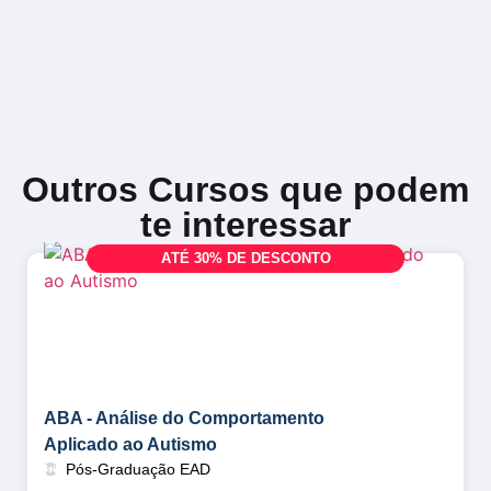
Outros Cursos que podem
te interessar
A
T
É
3
0
%
D
E
D
E
S
C
O
N
T
O
ABA - Análise do Comportamento
Aplicado ao Autismo
Pós-Graduação EAD