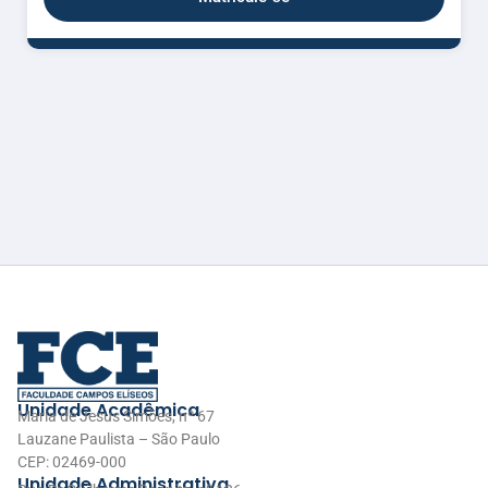
Unidade Acadêmica
Maria de Jesus Simões, nº 67
Lauzane Paulista – São Paulo
CEP: 02469-000
Unidade Administrativa