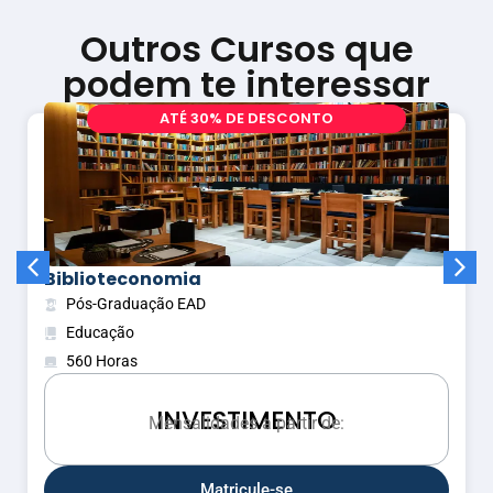
Outros Cursos que
podem te interessar
A
T
É
3
0
%
D
E
D
E
S
C
O
N
T
O
Biblioteconomia
Pós-Graduação EAD
Educação
560 Horas
INVESTIMENTO
Mensalidades a partir de:
s
i
a
s
n
M
e
Matricule-se