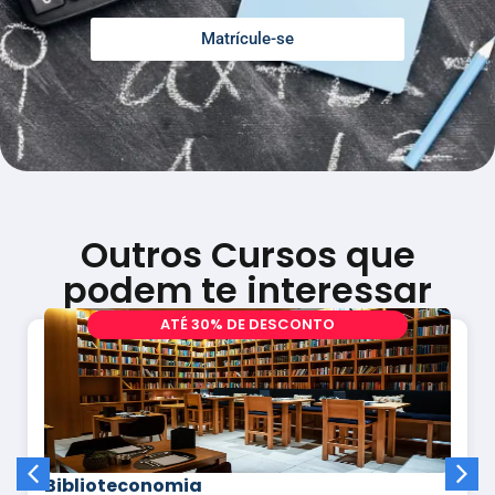
Matrícule-se
Outros Cursos que
podem te interessar
A
T
É
3
0
%
D
E
D
E
S
C
O
N
T
O
Biblioteconomia