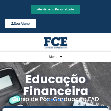
Atendimento Personalizado
Sou Aluno
Menu
Educação
Educação
Financeira
Curso de Pós-Graduação EAD