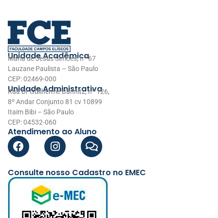
Unidade Acadêmica
Maria de Jesus Simões, nº 67
Lauzane Paulista – São Paulo
CEP: 02469-000
Unidade Administrativa
Rua Dr Guilherme Bannitz, nº 126,
8º Andar Conjunto 81 cv 10899
Itaim Bibi – São Paulo
CEP: 04532-060
Atendimento ao Aluno
Consulte nosso Cadastro no EMEC