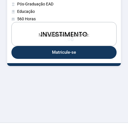
Pós-Graduação EAD
Educação
560 Horas
INVESTIMENTO
s
i
Mensalidades a partir de:
a
s
n
e
M
Matricule-se