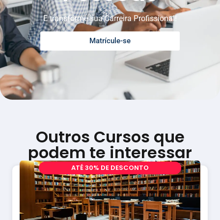
E transforme sua Carreira Profissional!
Matrícule-se
Outros Cursos que
podem te interessar
A
T
É
3
0
%
D
E
D
E
S
C
O
N
T
O