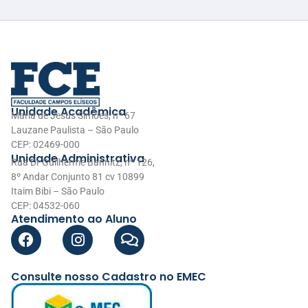
Unidade Acadêmica
Maria de Jesus Simões, nº 67
Lauzane Paulista – São Paulo
CEP: 02469-000
Unidade Administrativa
Rua Dr Guilherme Bannitz, nº 126,
8º Andar Conjunto 81 cv 10899
Itaim Bibi – São Paulo
CEP: 04532-060
Atendimento ao Aluno
Consulte nosso Cadastro no EMEC