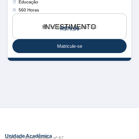
Educação
560 Horas
INVESTIMENTO
Mensalidades a partir de:
R
$
7
9
,
0
0
Matricule-se
Unidade Acadêmica
Maria de Jesus Simões, nº 67