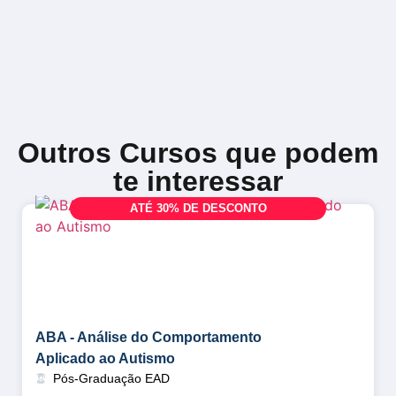
Outros Cursos que podem
te interessar
A
T
É
3
0
%
D
E
D
E
S
C
O
N
T
O
ABA - Análise do Comportamento
Aplicado ao Autismo
Pós-Graduação EAD