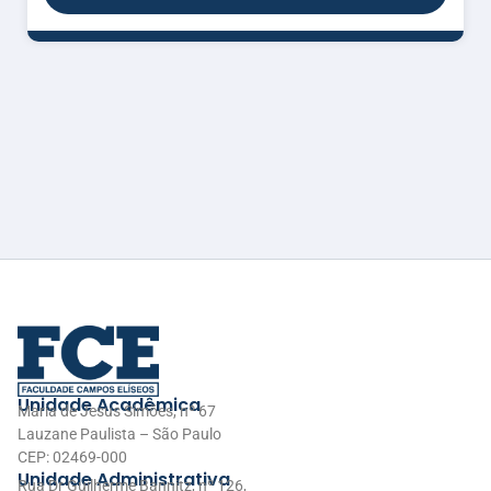
Unidade Acadêmica
Maria de Jesus Simões, nº 67
Lauzane Paulista – São Paulo
CEP: 02469-000
Unidade Administrativa
Rua Dr Guilherme Bannitz, nº 126,