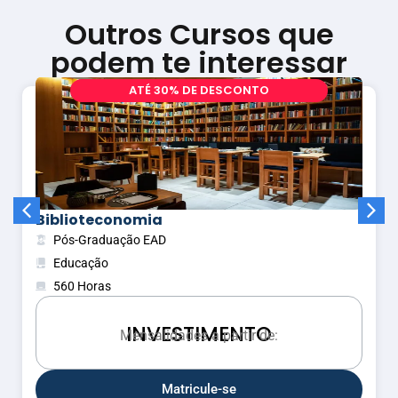
Outros Cursos que
podem te interessar
A
T
É
3
0
%
D
E
D
E
S
C
O
N
T
O
Biblioteconomia
Pós-Graduação EAD
Educação
560 Horas
INVESTIMENTO
i
a
s
Mensalidades a partir de:
n
e
M
Matricule-se