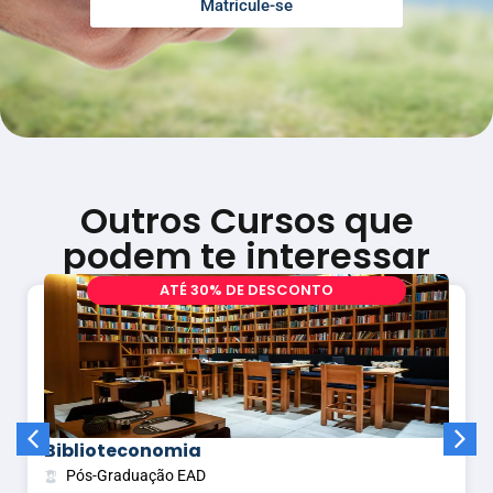
Matrícule-se
Outros Cursos que
podem te interessar
A
T
É
3
0
%
D
E
D
E
S
C
O
N
T
O
Biblioteconomia
Pós-Graduação EAD