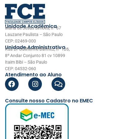
Unidade Acadêmica
Maria de Jesus Simões, nº 67
Lauzane Paulista – São Paulo
CEP: 02469-000
Unidade Administrativa
Rua Dr Guilherme Bannitz, nº 126,
8º Andar Conjunto 81 cv 10899
Itaim Bibi – São Paulo
CEP: 04532-060
Atendimento ao Aluno
Consulte nosso Cadastro no EMEC