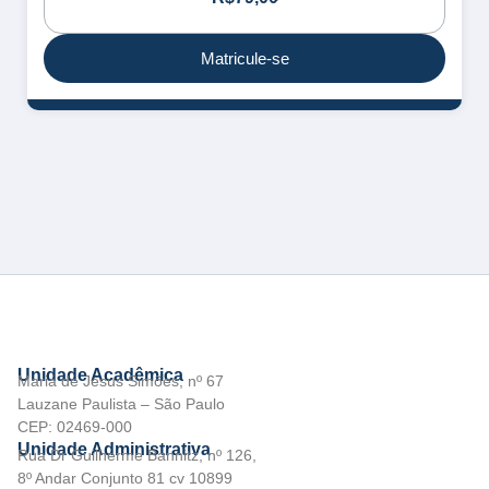
Matricule-se
Unidade Acadêmica
Maria de Jesus Simões, nº 67
Lauzane Paulista – São Paulo
CEP: 02469-000
Unidade Administrativa
Rua Dr Guilherme Bannitz, nº 126,
8º Andar Conjunto 81 cv 10899