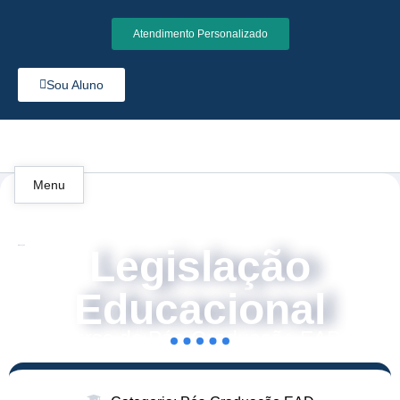
Atendimento Personalizado
Sou Aluno
Menu
Legislação
Educação
Educacional
Curso de Pós-Graduação EAD