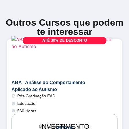
Outros Cursos que podem
te interessar
A
T
É
3
0
%
D
E
D
E
S
C
O
N
T
O
ABA - Análise do Comportamento
Aplicado ao Autismo
Pós-Graduação EAD
Educação
560 Horas
INVESTIMENTO
Mensalidades a partir de:
R
$
7
9
,
0
0