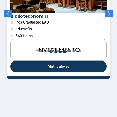
Biblioteconomia
Pós-Graduação EAD
Educação
560 Horas
INVESTIMENTO
Mensalidades a partir de:
M
e
n
s
a
i
s
Matricule-se