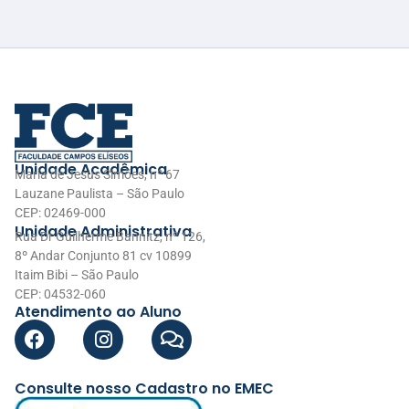
Unidade Acadêmica
Maria de Jesus Simões, nº 67
Lauzane Paulista – São Paulo
CEP: 02469-000
Unidade Administrativa
Rua Dr Guilherme Bannitz, nº 126,
8º Andar Conjunto 81 cv 10899
Itaim Bibi – São Paulo
CEP: 04532-060
Atendimento ao Aluno
Consulte nosso Cadastro no EMEC