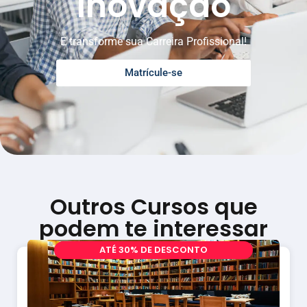
Inovação
E transforme sua Carreira Profissional!
Matrícule-se
Outros Cursos que
podem te interessar
A
T
É
3
0
%
D
E
D
E
S
C
O
N
T
O