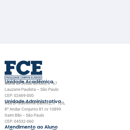
Unidade Acadêmica
Maria de Jesus Simões, nº 67
Lauzane Paulista – São Paulo
CEP: 02469-000
Unidade Administrativa
Rua Dr Guilherme Bannitz, nº 126,
8º Andar Conjunto 81 cv 10899
Itaim Bibi – São Paulo
CEP: 04532-060
Atendimento ao Aluno