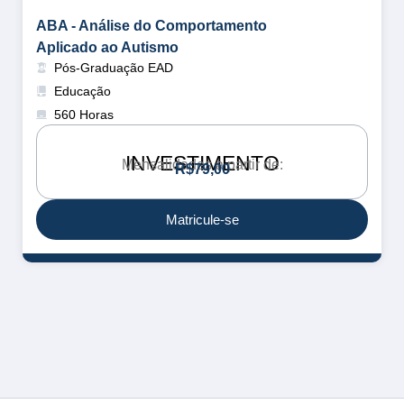
ABA - Análise do Comportamento
Aplicado ao Autismo
Pós-Graduação EAD
Educação
560 Horas
INVESTIMENTO
Mensalidades a partir de:
R
$
7
9
,
0
0
Matricule-se