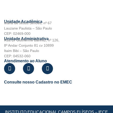
Unidade Acadêmica
Maria de Jesus Simões, nº 67
Lauzane Paulista – São Paulo
CEP: 02469-000
Unidade Administrativa
Rua Dr Guilherme Bannitz, nº 126,
8º Andar Conjunto 81 cv 10899
Itaim Bibi – São Paulo
CEP: 04532-060
Atendimento ao Aluno
Consulte nosso Cadastro no EMEC
INSTITUTO EDUCACIONAL CAMPOS ELÍSEOS – IECE