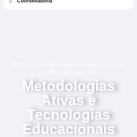
Coordenadoria
Prepare-se para dar um novo passo em sua carreira!
Comece agora seu curso
Metodologias
Ativas e
Tecnologias
Educacionais