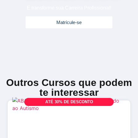
E transforme sua Carreira Profissional!
Matrícule-se
Outros Cursos que podem
te interessar
A
T
É
3
0
%
D
E
D
E
S
C
O
N
T
O