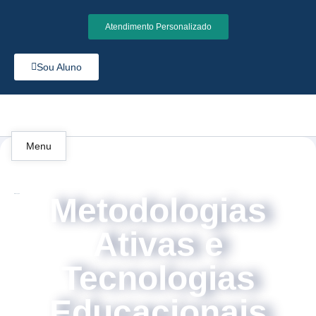
Atendimento Personalizado
Sou Aluno
Menu
Metodologias
Educação
Ativas e
Tecnologias
Educacionais