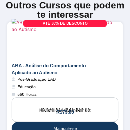
Outros Cursos que podem
te interessar
A
T
É
3
0
%
D
E
D
E
S
C
O
N
T
O
ABA - Análise do Comportamento
Aplicado ao Autismo
Pós-Graduação EAD
Educação
560 Horas
INVESTIMENTO
Mensalidades a partir de:
R
$
7
9
,
0
0
Matricule-se