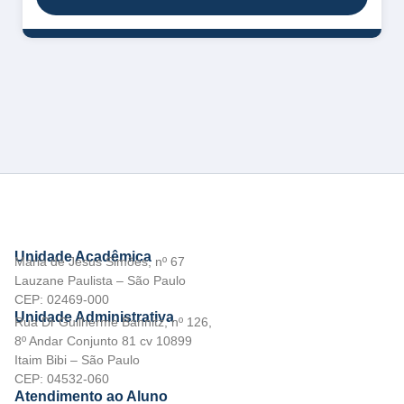
Unidade Acadêmica
Maria de Jesus Simões, nº 67
Lauzane Paulista – São Paulo
CEP: 02469-000
Unidade Administrativa
Rua Dr Guilherme Bannitz, nº 126,
8º Andar Conjunto 81 cv 10899
Itaim Bibi – São Paulo
CEP: 04532-060
Atendimento ao Aluno