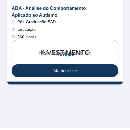
ABA - Análise do Comportamento
Aplicado ao Autismo
Pós-Graduação EAD
Educação
560 Horas
INVESTIMENTO
Mensalidades a partir de:
R
$
7
9
,
0
0
Matricule-se