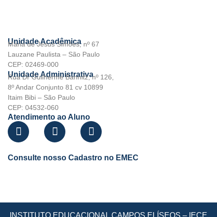
Unidade Acadêmica
Maria de Jesus Simões, nº 67
Lauzane Paulista – São Paulo
CEP: 02469-000
Unidade Administrativa
Rua Dr Guilherme Bannitz, nº 126,
8º Andar Conjunto 81 cv 10899
Itaim Bibi – São Paulo
CEP: 04532-060
Atendimento ao Aluno
Consulte nosso Cadastro no EMEC
INSTITUTO EDUCACIONAL CAMPOS ELÍSEOS – IECE