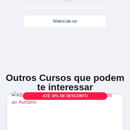
E transforme sua Carreira Profissional!
Matrícule-se
Outros Cursos que podem
te interessar
A
T
É
3
0
%
D
E
D
E
S
C
O
N
T
O