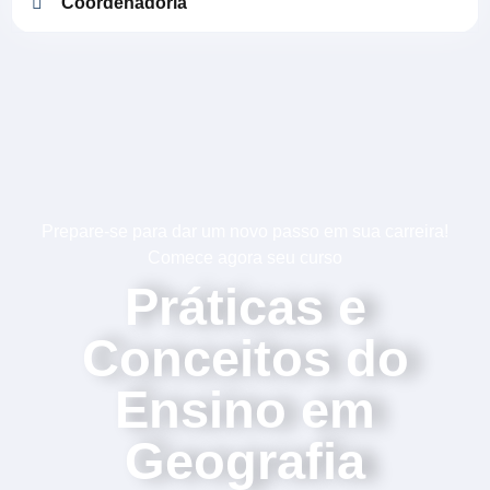
Coordenadoria
Prepare-se para dar um novo passo em sua carreira!
Comece agora seu curso
Práticas e
Conceitos do
Ensino em
Geografia