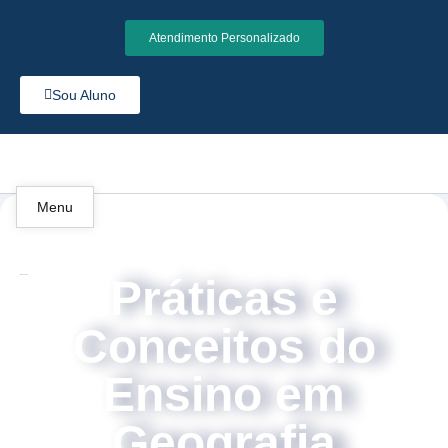
Atendimento Personalizado
Sou Aluno
Menu
Práticas e
Educação
Conceitos do
Ensino em
Geografia