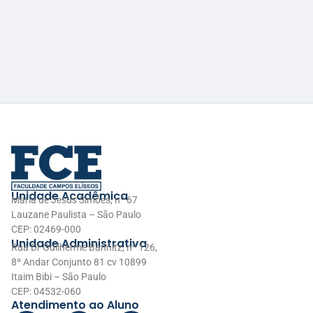
Unidade Acadêmica
Maria de Jesus Simões, nº 67
Lauzane Paulista – São Paulo
CEP: 02469-000
Unidade Administrativa
Rua Dr Guilherme Bannitz, nº 126,
8º Andar Conjunto 81 cv 10899
Itaim Bibi – São Paulo
CEP: 04532-060
Atendimento ao Aluno