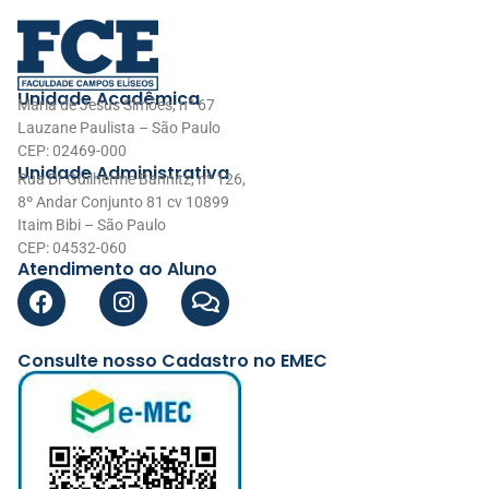
Unidade Acadêmica
Maria de Jesus Simões, nº 67
Lauzane Paulista – São Paulo
CEP: 02469-000
Unidade Administrativa
Rua Dr Guilherme Bannitz, nº 126,
8º Andar Conjunto 81 cv 10899
Itaim Bibi – São Paulo
CEP: 04532-060
Atendimento ao Aluno
Consulte nosso Cadastro no EMEC