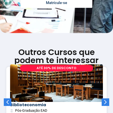
Matrícule-se
Outros Cursos que
podem te interessar
A
T
É
3
0
%
D
E
D
E
S
C
O
N
T
O
Biblioteconomia
Pós-Graduação EAD