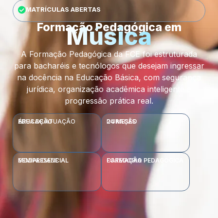
MATRÍCULAS ABERTAS
Formação Pedagógica em
Música
A Formação Pedagógica da FCE foi estruturada
para bacharéis e tecnólogos que desejam ingressar
na docência na Educação Básica, com segurança
jurídica, organização acadêmica inteligente e
progressão prática real.
ÁREA DE ATUAÇÃO
EDUCAÇÃO
DURAÇÃO
24 MESES
MODALIDADE
SEMIPRESENCIAL
CATEGORIA
FORMAÇÃO PEDAGÓGICA