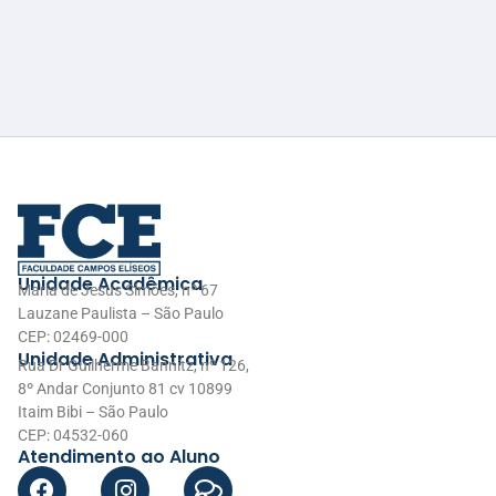
Unidade Acadêmica
Maria de Jesus Simões, nº 67
Lauzane Paulista – São Paulo
CEP: 02469-000
Unidade Administrativa
Rua Dr Guilherme Bannitz, nº 126,
8º Andar Conjunto 81 cv 10899
Itaim Bibi – São Paulo
CEP: 04532-060
Atendimento ao Aluno