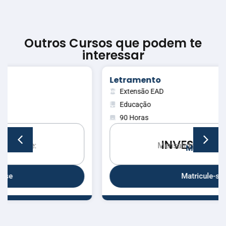
Outros Cursos que podem te
interessar
Letramento
Extensão EAD
Educação
90 Horas
INVESTIMENTO
Mensalidades a partir de:
M
e
n
s
a
i
s
Matricule-se