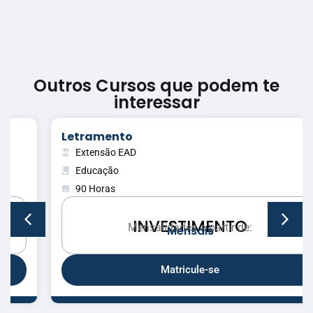
Outros Cursos que podem te
interessar
Letramento
Extensão EAD
Educação
90 Horas
INVESTIMENTO
Mensalidades a partir de:
M
e
n
s
a
i
s
Matricule-se