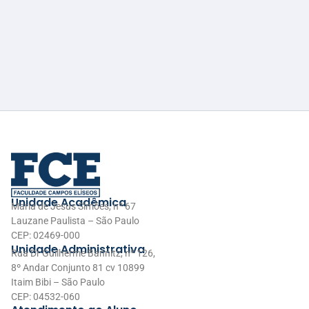
Unidade Acadêmica
Maria de Jesus Simões, nº 67
Lauzane Paulista – São Paulo
CEP: 02469-000
Unidade Administrativa
Rua Dr Guilherme Bannitz, nº 126,
8º Andar Conjunto 81 cv 10899
Itaim Bibi – São Paulo
CEP: 04532-060