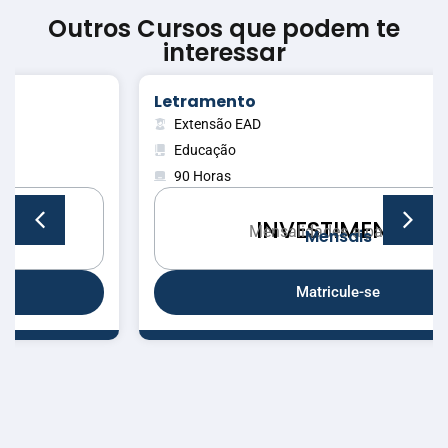
Outros Cursos que podem te
interessar
Letramento
Extensão EAD
Educação
90 Horas
INVESTIMENTO
Mensalidades a partir de:
M
e
n
s
a
i
s
Matricule-se