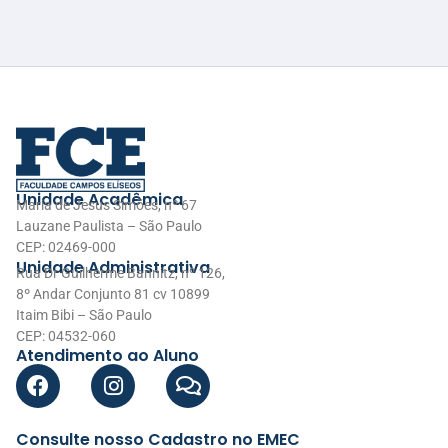
Unidade Acadêmica
Maria de Jesus Simões, nº 67
Lauzane Paulista – São Paulo
CEP: 02469-000
Unidade Administrativa
Rua Dr Guilherme Bannitz, nº 126,
8º Andar Conjunto 81 cv 10899
Itaim Bibi – São Paulo
CEP: 04532-060
Atendimento ao Aluno
Consulte nosso Cadastro no EMEC