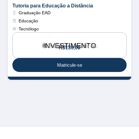
Tutoria para Educação a Distância
Graduação EAD
Educação
Tecnólogo
INVESTIMENTO
Mensalidades a partir de:
R
$
1
3
5
,
0
0
Matricule-se