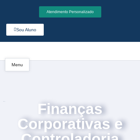
Atendimento Personalizado
Sou Aluno
Menu
Finanças
Finanças
Corporativas e
Controladoria