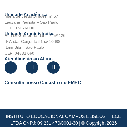
Unidade Acadêmica
Maria de Jesus Simões, nº 67
Lauzane Paulista – São Paulo
CEP: 02469-000
Unidade Administrativa
Rua Dr Guilherme Bannitz, nº 126,
8º Andar Conjunto 81 cv 10899
Itaim Bibi – São Paulo
CEP: 04532-060
Atendimento ao Aluno
Consulte nosso Cadastro no EMEC
INSTITUTO EDUCACIONAL CAMPOS ELÍSEOS – IECE
LTDA CNPJ: 09.231.470/0001-30 | © Copyright 2026