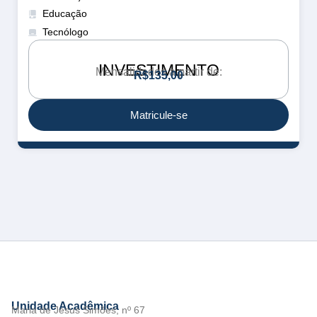
Educação
Tecnólogo
INVESTIMENTO
Mensalidades a partir de:
R
$
1
3
5
,
0
0
Matricule-se
Unidade Acadêmica
Maria de Jesus Simões, nº 67