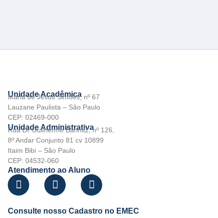
Unidade Acadêmica
Maria de Jesus Simões, nº 67
Lauzane Paulista – São Paulo
CEP: 02469-000
Unidade Administrativa
Rua Dr Guilherme Bannitz, nº 126,
8º Andar Conjunto 81 cv 10899
Itaim Bibi – São Paulo
CEP: 04532-060
Atendimento ao Aluno
Consulte nosso Cadastro no EMEC