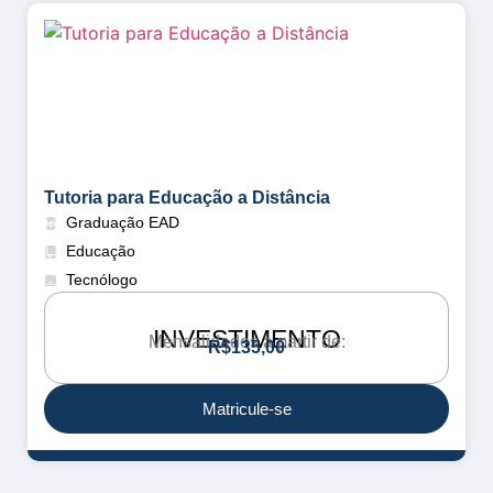
Tutoria para Educação a Distância
Graduação EAD
Educação
Tecnólogo
INVESTIMENTO
Mensalidades a partir de:
R
$
1
3
5
,
0
0
Matricule-se