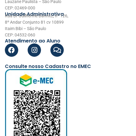
Lauzane Paulista – São Paulo
CEP: 02469-000
Unidade Administrativa
Rua Dr Guilherme Bannitz, nº 126,
8º Andar Conjunto 81 cv 10899
Itaim Bibi – São Paulo
CEP: 04532-060
Atendimento ao Aluno
Consulte nosso Cadastro no EMEC