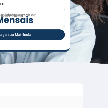
ses
salidades a partir de:
INVESTIMENTO
M
e
n
s
a
i
s
Faça sua Matrícula