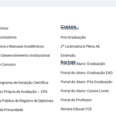
Cursos
omos
Graduação
torizativos
Pós-Graduação
tos e Manuais Acadêmicos
2ª Licenciatura Plena AE
e Desenvolvimento Institucional
Extensão
Portais
Portal do Aluno: Graduação
e Conosco
Portal do Aluno: Graduação EAD
Portal do Aluno: Pós-Graduação
ograma de Iniciação Científica
Portal do Aluno: Cursos Livres
o Própria de Avaliação – CPA
Portal do Professor
a Pública de Registro de Diplomas
Revista Educar FCE
 de Privacidade