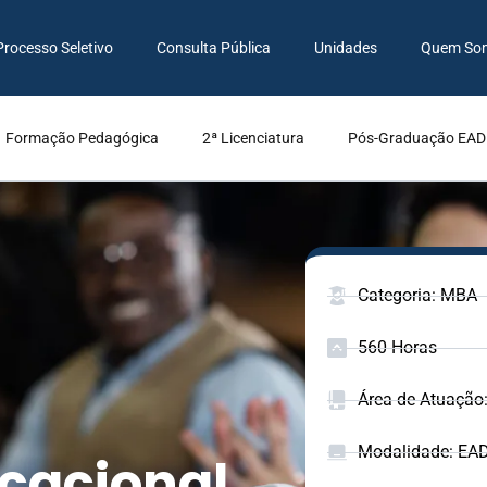
Processo Seletivo
Consulta Pública
Unidades
Quem So
Formação Pedagógica
2ª Licenciatura
Pós-Graduação EAD
Categoria: MBA
560 Horas
Área de Atuação
Modalidade: EA
cacional