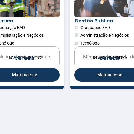
tão Pública
Gestão Financeira
aduação EAD
Graduação EAD
ministração e Negócios
Administração e Negócios
cnólogo
Tecnólogo
ensalidades a partir de:
Mensalidades a partir d
INVESTIMENTO
INVESTIMENTO
M
e
n
s
a
i
s
M
e
n
s
a
i
s
Matricule-se
Matricule-se