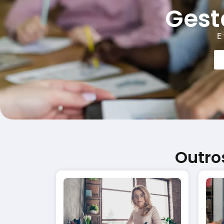
Gest
E 
Outro