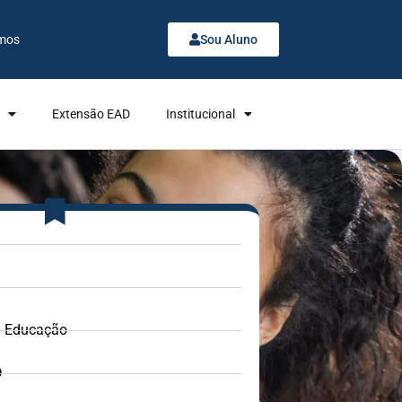
mos
Sou Aluno
Extensão EAD
Institucional
: Educação
D