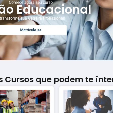
Comece agora seu curso
ão Educacional
transforme sua Carreira Profissional!
Matrícule-se
s Cursos que podem te inte