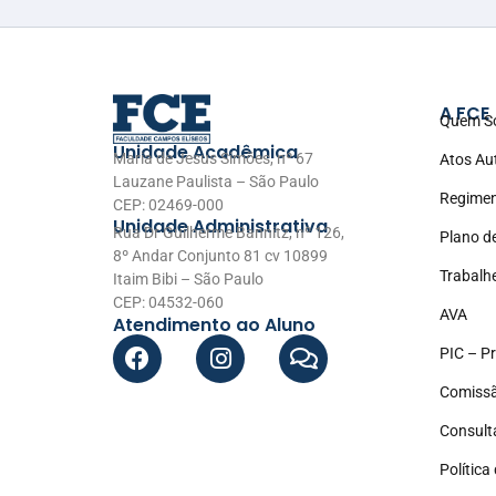
A FCE
Quem S
Unidade Acadêmica
Maria de Jesus Simões, nº 67
Atos Au
Lauzane Paulista – São Paulo
Regimen
CEP: 02469-000
Unidade Administrativa
Rua Dr Guilherme Bannitz, nº 126,
Plano d
8º Andar Conjunto 81 cv 10899
Trabalh
Itaim Bibi – São Paulo
CEP: 04532-060
AVA
Atendimento ao Aluno
PIC – Pr
Comissã
Consult
Política