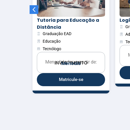
cação a
Logística
Ges
Graduação EAD
Gr
Administração e Negócios
Ad
Tecnólogo
Te
Mensalidades a partir de:
M
INVESTIMENTO
M
e
n
s
a
i
s
tir de:
TO
Matricule-se
e