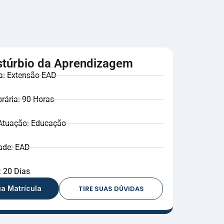
stúrbio da Aprendizagem
a: Extensão EAD
rária: 90 Horas
Atuação: Educação
ade: EAD
 20 Dias
a Matrícula
TIRE SUAS DÚVIDAS