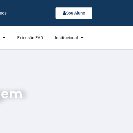
mos
Sou Aluno
Extensão EAD
Institucional
agem