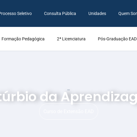
Processo Seletivo
Consulta Pública
Unidades
Quem So
Formação Pedagógica
2ª Licenciatura
Pós-Graduação EAD
túrbio da Aprendiz
Educação
Educação
Curso de
Extensão EAD