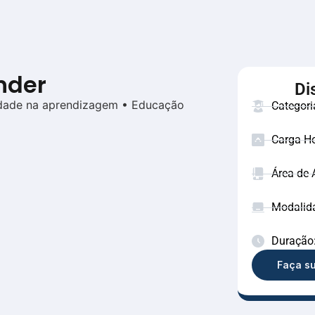
nder
Di
idade na aprendizagem • Educação
Categori
Carga Ho
Área de 
Modalid
Duração:
Faça su