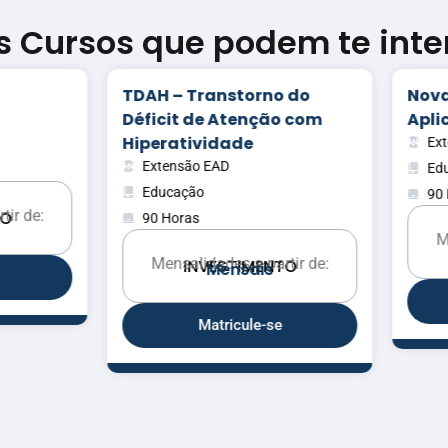
s Cursos que podem te inte
H – Transtorno do
Novas Tecnologias
icit de Atenção com
Aplicadas a Educação
eratividade
Extensão EAD
tensão EAD
Educação
ucação
90 Horas
 Horas
Mensalidades a partir d
INVESTIMENTO
M
e
n
s
a
i
s
ensalidades a partir de:
INVESTIMENTO
M
e
n
s
a
i
s
Matricule-se
Matricule-se