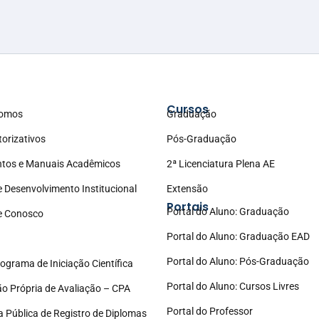
Cursos
omos
Graduação
torizativos
Pós-Graduação
tos e Manuais Acadêmicos
2ª Licenciatura Plena AE
e Desenvolvimento Institucional
Extensão
Portais
Portal do Aluno: Graduação
e Conosco
Portal do Aluno: Graduação EAD
Portal do Aluno: Pós-Graduação
ograma de Iniciação Científica
Portal do Aluno: Cursos Livres
o Própria de Avaliação – CPA
Portal do Professor
a Pública de Registro de Diplomas