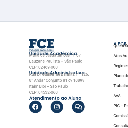
A FCE
Quem S
Unidade Acadêmica
Maria de Jesus Simões, nº 67
Atos Au
Lauzane Paulista – São Paulo
Regimen
CEP: 02469-000
Unidade Administrativa
Rua Dr Guilherme Bannitz, nº 126,
Plano d
8º Andar Conjunto 81 cv 10899
Trabalh
Itaim Bibi – São Paulo
CEP: 04532-060
AVA
Atendimento ao Aluno
PIC – Pr
Comissã
Consult