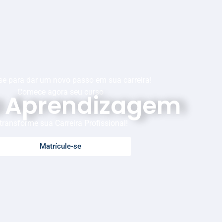
se para dar um novo passo em sua carreira!
Comece agora seu curso
a Aprendizagem
transforme sua Carreira Profissional!
Matrícule-se