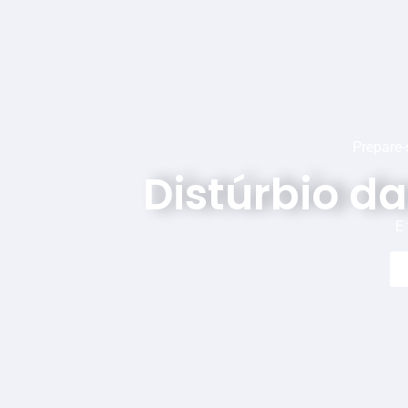
Prepare-
Distúrbio d
E 