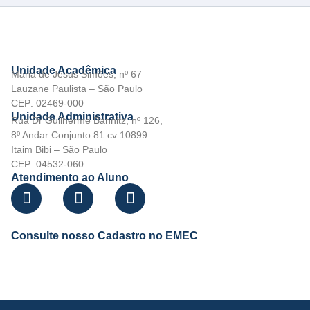
Unidade Acadêmica
Maria de Jesus Simões, nº 67
Lauzane Paulista – São Paulo
CEP: 02469-000
Unidade Administrativa
Rua Dr Guilherme Bannitz, nº 126,
8º Andar Conjunto 81 cv 10899
Itaim Bibi – São Paulo
CEP: 04532-060
Atendimento ao Aluno
Consulte nosso Cadastro no EMEC