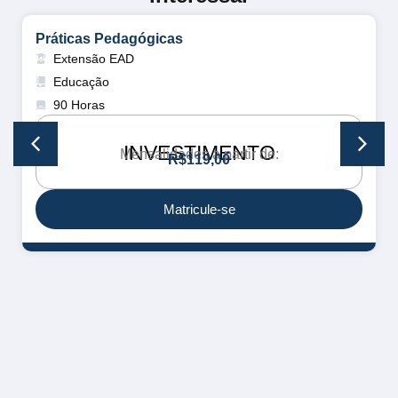
Práticas Pedagógicas
Extensão EAD
Educação
90 Horas
INVESTIMENTO
Mensalidades a partir de:
R
$
1
1
9
,
0
0
Matricule-se