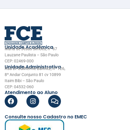
Unidade Acadêmica
Maria de Jesus Simões, nº 67
Lauzane Paulista – São Paulo
CEP: 02469-000
Unidade Administrativa
Rua Dr Guilherme Bannitz, nº 126,
8º Andar Conjunto 81 cv 10899
Itaim Bibi – São Paulo
CEP: 04532-060
Atendimento ao Aluno
Consulte nosso Cadastro no EMEC